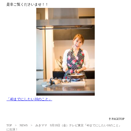
是非ご覧くださいませ！！
「40までにしたい10のこと」
PAGETOP
TOP
>
NEWS
> みきママ 9月19日（金）テレビ東京『40までにしたい10のこと』
に出演！