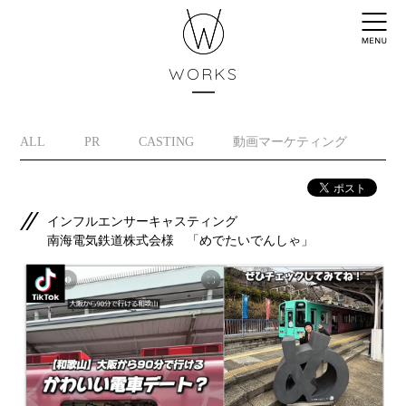
WORKS
ALL
PR
CASTING
動画マーケティング
イ
インフルエンサーキャスティング
南海電気鉄道株式会様 「めでたいでんしゃ」