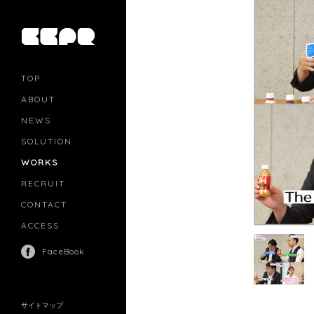
TOP
ABOUT
NEWS
SOLUTION
PR
CASTING
WORKS
MOVIE MARKETING
INFLUENCERS MARKETING
RECRUIT
MANAGEMENT
CONTACT
ACCESS
FaceBook
サイトマップ