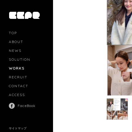
TOP
ABOUT
NEWS
SOLUTION
PR
CASTING
WORKS
MOVIE MARKETING
INFLUENCERS MARKETING
RECRUIT
MANAGEMENT
CONTACT
ACCESS
FaceBook
サイトマップ