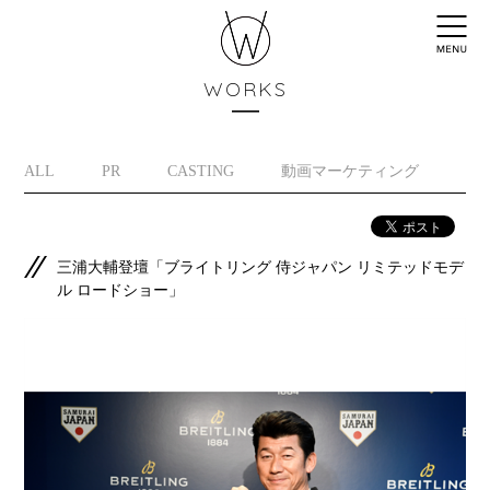
WORKS
ALL
PR
CASTING
動画マーケティング
イ
三浦大輔登壇「ブライトリング 侍ジャパン リミテッドモデ
ル ロードショー」