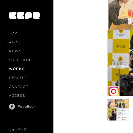
TOP
ABOUT
NEWS
SOLUTION
PR
CASTING
WORKS
MOVIE MARKETING
INFLUENCERS MARKETING
RECRUIT
MANAGEMENT
CONTACT
ACCESS
FaceBook
サイトマップ