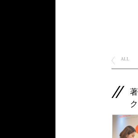
ALL
ク