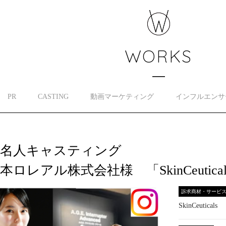
WORKS
PR
CASTING
動画マーケティング
インフルエンサ
著名人キャスティング
本ロレアル株式会社様 「SkinCeutica
訴求商材・サービ
SkinCeuticals