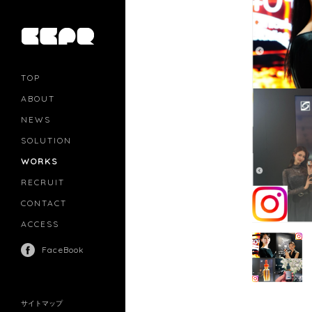
TOP
ABOUT
NEWS
SOLUTION
PR
CASTING
WORKS
MOVIE MARKETING
INFLUENCERS MARKETING
RECRUIT
MANAGEMENT
CONTACT
ACCESS
FaceBook
サイトマップ