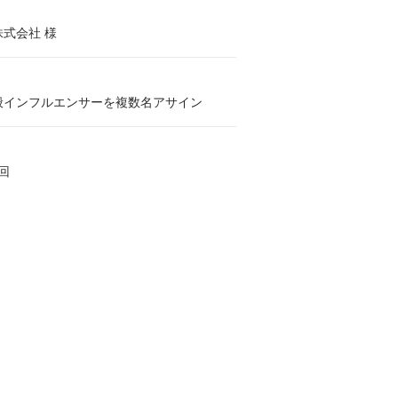
式会社 様
般インフルエンサーを複数名アサイン
回