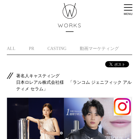
WORKS
ALL
PR
CASTING
動画マーケティング
イ
著名人キャスティング
日本ロレアル株式会社様 「ランコム ジェニフィック アル
ティメ セラム」