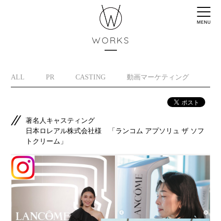
WORKS
ALL
PR
CASTING
動画マーケティング
イ
著名人キャスティング
日本ロレアル株式会社様 「ランコム アプソリュ ザ ソフ
トクリーム」