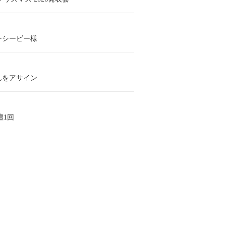
ーシービー様
んをアサイン
壇1回