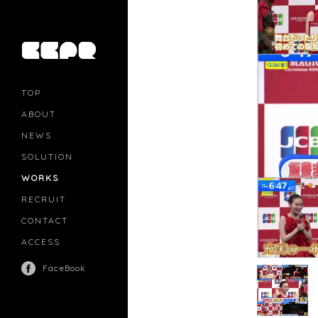
TOP
ABOUT
NEWS
SOLUTION
PR
CASTING
WORKS
MOVIE MARKETING
INFLUENCERS MARKETING
RECRUIT
MANAGEMENT
CONTACT
ACCESS
FaceBook