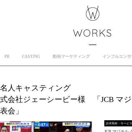
WORKS
PR
CASTING
動画マーケティング
インフルエンサ
著名人キャスティング
式会社ジェーシービー様 「JCB マジカ
表会」
訴求商材・サービ
JCB マジカル