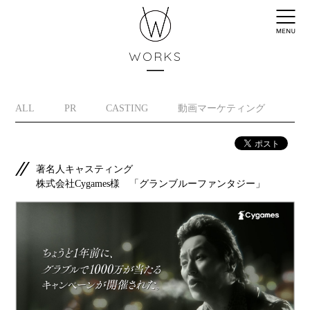
WORKS
ALL
PR
CASTING
動画マーケティング
イ
著名人キャスティング
株式会社Cygames様 「グランブルーファンタジー」