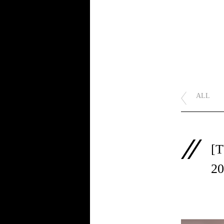
ALL
[
2