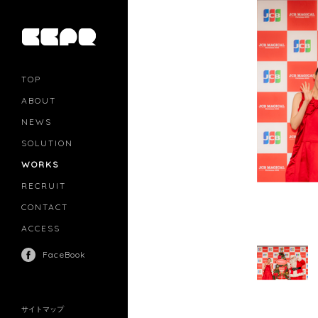
TOP
ABOUT
NEWS
SOLUTION
PR
CASTING
WORKS
MOVIE MARKETING
INFLUENCERS MARKETING
RECRUIT
MANAGEMENT
CONTACT
ACCESS
FaceBook
サイトマップ