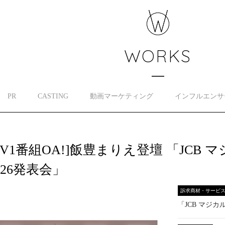
WORKS
PR
CASTING
動画マーケティング
インフルエンサ
TV1番組OA!]飯豊まりえ登壇 「JCB
026発表会」
訴求商材・サービ
「JCB マジカ