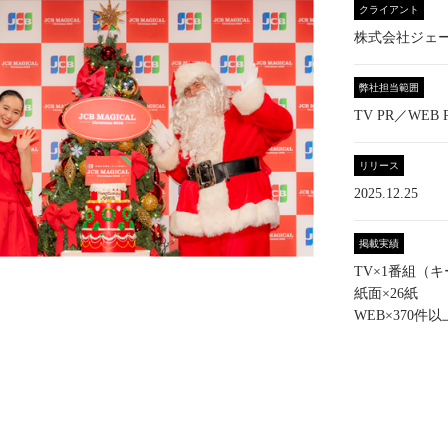
クライアント
株式会社ジェー
弊社担当範囲
TV PR／WEB 
リリース
2025.12.25
掲載実績
TV×1番組（
紙面×26紙
WEB×370件以