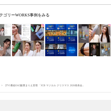
テゴリーWORKS事例をみる
> [TV1番組OA!]飯豊まりえ登壇 「JCB マジカル クリスマス 2026発表会」