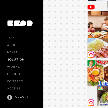
TOP
ABOUT
NEWS
SOLUTION
PR
CASTING
WORKS
MOVIE MARKETING
INFLUENCERS MARKETING
RECRUIT
MANAGEMENT
CONTACT
ACCESS
FaceBook