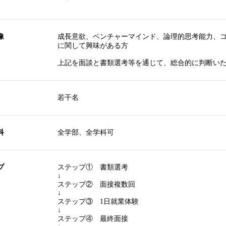
像
成長意欲、ベンチャーマインド、論理的思考能力、
に関して興味がある方
上記を面談と書類選考等を通じて、総合的に判断い
若干名
科
全学部、全学科可
プ
ステップ① 書類選考
↓
ステップ② 面接複数回
↓
ステップ③ 1日就業体験
↓
ステップ④ 最終面接