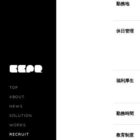
勤務地
休日管理
福利厚生
TOP
ABOUT
NEWS
勤務時間
SOLUTION
PR
CASTING
WORKS
MOVIE MARKETING
INFLUENCERS MARKETING
RECRUIT
教育制度
MANAGEMENT