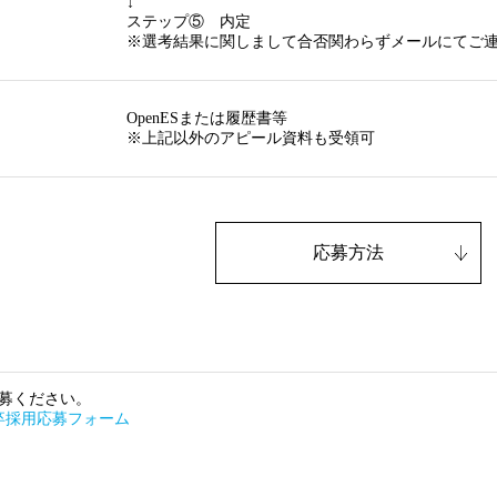
↓
ステップ⑤ 内定
※選考結果に関しまして合否関わらずメールにてご連
OpenESまたは履歴書等
※上記以外のアピール資料も受領可
応募方法
募ください。
新卒採用応募フォーム