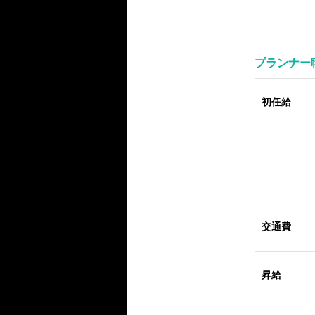
プランナー
初任給
交通費
昇給