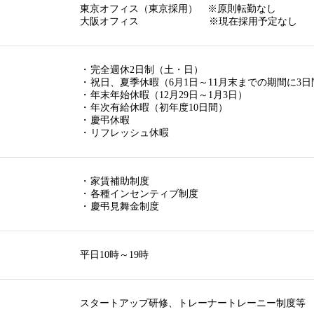
東京オフィス（東京採用） ※原則転勤なし
大阪オフィス ※現在採用予定なし
・
完全週休2日制（土・日）
・
祝日、夏季休暇（6月1日～11月末までの期間に3日
・
年末年始休暇（12月29日～1月3日）
・
年次有給休暇（初年度10日間）
・
慶弔休暇
・
リフレッシュ休暇
・
家賃補助制度
・
各種インセンティブ制度
・
慶弔見舞金制度
平日10時～19時
スタートアップ研修、トレーナートレーニー制度等