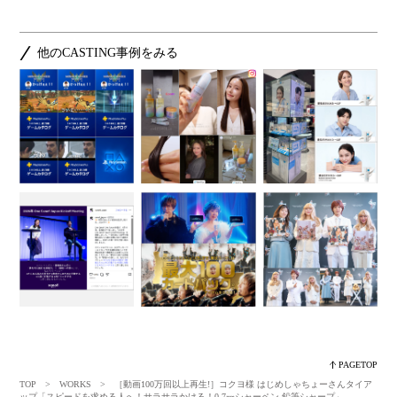
他のCASTING事例をみる
PAGETOP
TOP
>
WORKS
> ［動画100万回以上再生!］コクヨ様 はじめしゃちょーさんタイア
ップ「スピードを求める人へ！サラサラかける！0.7㎜シャーペン 鉛筆シャープ」