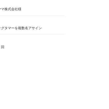
ヤマ株式会社様
タグタマーを複数名アサイン
稿１回