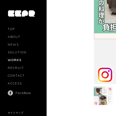
TOP
ABOUT
NEWS
SOLUTION
PR
CASTING
WORKS
MOVIE MARKETING
INFLUENCERS MARKETING
RECRUIT
MANAGEMENT
CONTACT
ACCESS
FaceBook
サイトマップ