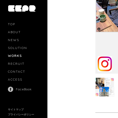
TOP
ABOUT
NEWS
SOLUTION
PR
CASTING
WORKS
MOVIE MARKETING
INFLUENCERS MARKETING
RECRUIT
MANAGEMENT
CONTACT
ACCESS
FaceBook
サイトマップ
プライバシーポリシー