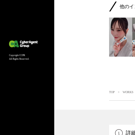
他のイ
Copyright CCPR
All Rights Reserved.
TOP
>
WORKS
詳