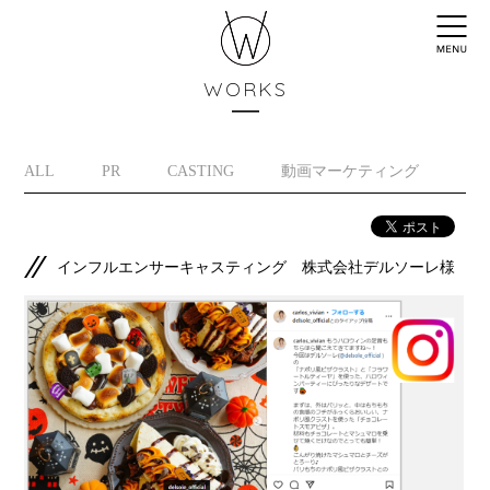
WORKS
ALL
PR
CASTING
動画マーケティング
イ
インフルエンサーキャスティング 株式会社デルソーレ様