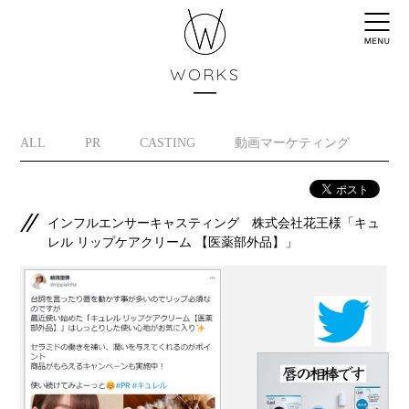
WORKS
ALL
PR
CASTING
動画マーケティング
イ
インフルエンサーキャスティング 株式会社花王様「キュ
レル リップケアクリーム 【医薬部外品】」