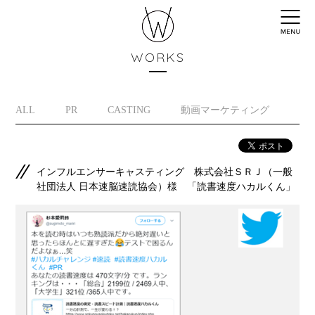
WORKS
ALL
PR
CASTING
動画マーケティング
イ
インフルエンサーキャスティング 株式会社ＳＲＪ（一般
社団法人 日本速脳速読協会）様 「読書速度ハカルくん」