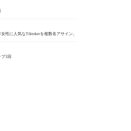
様
女性に人気なTiktokerを複数名アサイン。
ップ1回