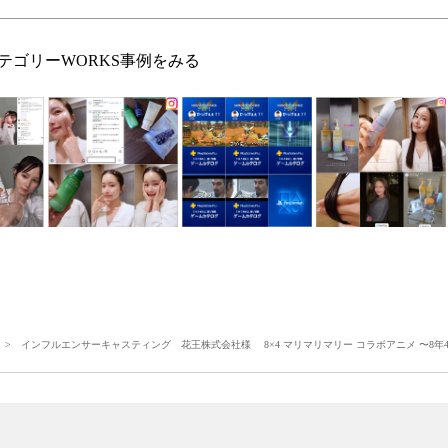
テゴリーWORKS事例をみる
> インフルエンサーキャスティング 花王株式会社様 8×4 マリマリマリー コラボアニメ 〜8年