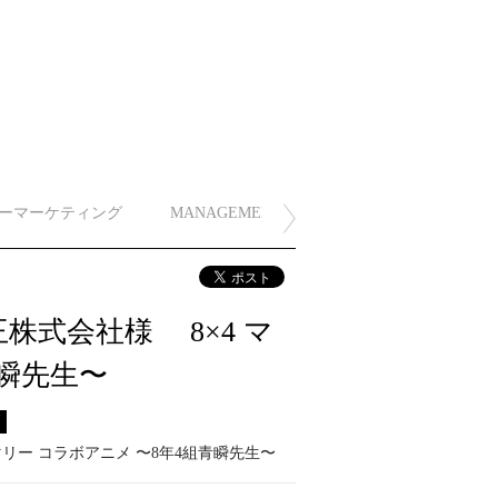
ーマーケティング
MANAGEMENT
式会社様 8×4 マ
青瞬先生〜
ス
リマリー コラボアニメ 〜8年4組青瞬先生〜