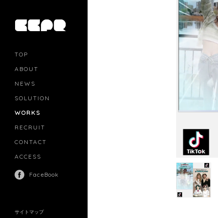
TOP
ABOUT
NEWS
SOLUTION
PR
CASTING
WORKS
MOVIE MARKETING
INFLUENCERS MARKETING
RECRUIT
MANAGEMENT
CONTACT
ACCESS
FaceBook
サイトマップ