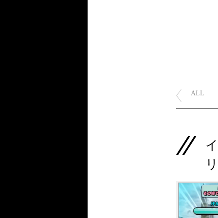
ALL
イ
リ