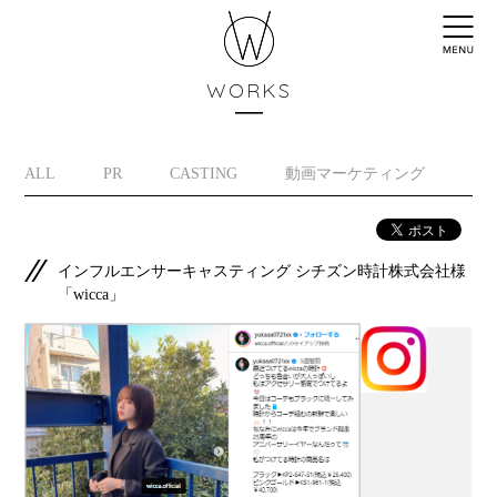
WORKS
ALL
PR
CASTING
動画マーケティング
イ
インフルエンサーキャスティング シチズン時計株式会社様
「wicca」