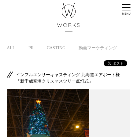
WORKS
ALL
PR
CASTING
動画マーケティング
イ
インフルエンサーキャスティング 北海道エアポート様
「新千歳空港クリスマスツリー点灯式」