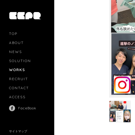
TOP
ABOUT
NEWS
SOLUTION
PR
CASTING
WORKS
MOVIE MARKETING
INFLUENCERS MARKETING
RECRUIT
MANAGEMENT
CONTACT
ACCESS
FaceBook
サイトマップ