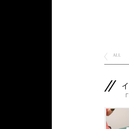
ALL
イ
「