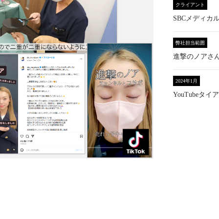
クライアント
SBCメディカ
弊社担当範囲
進撃のノアさ
2024年1月
YouTubeタ