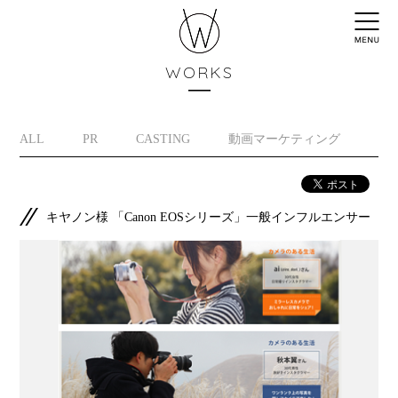
WORKS
ALL
PR
CASTING
動画マーケティング
イ
キヤノン様 「Canon EOSシリーズ」一般インフルエンサー