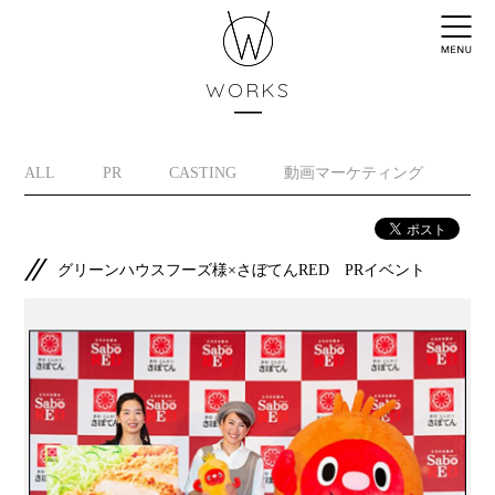
WORKS
ALL
PR
CASTING
動画マーケティング
イ
グリーンハウスフーズ様×さぼてんRED PRイベント