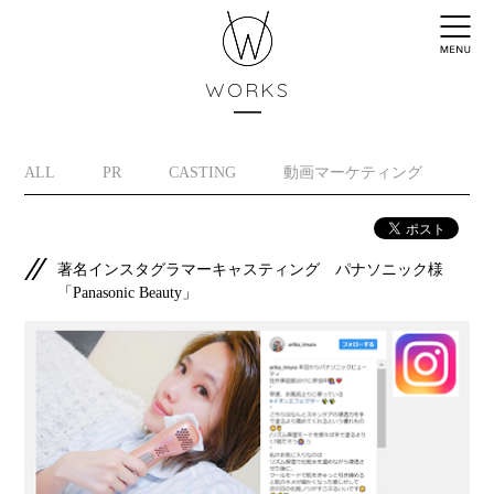
WORKS
ALL
PR
CASTING
動画マーケティング
イ
著名インスタグラマーキャスティング パナソニック様
「Panasonic Beauty」