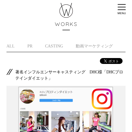
WORKS
ALL
PR
CASTING
動画マーケティング
イ
著名インフルエンサーキャスティング DHC様「DHCプロ
テインダイエット」