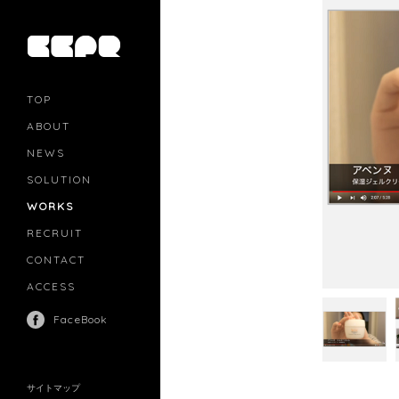
TOP
ABOUT
NEWS
SOLUTION
PR
CASTING
WORKS
MOVIE MARKETING
INFLUENCERS MARKETING
RECRUIT
MANAGEMENT
CONTACT
ACCESS
FaceBook
サイトマップ