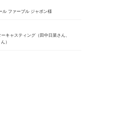
ール ファーブル ジャポン様
ターキャスティング（田中日菜さん、
Vさん）