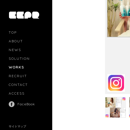
TOP
ABOUT
NEWS
SOLUTION
PR
CASTING
WORKS
MOVIE MARKETING
INFLUENCERS MARKETING
RECRUIT
MANAGEMENT
CONTACT
ACCESS
FaceBook
サイトマップ