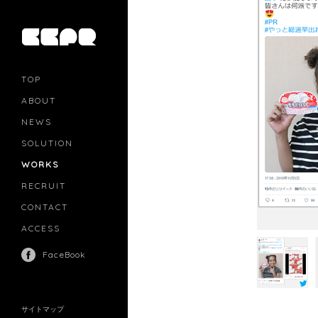
TOP
ABOUT
NEWS
SOLUTION
PR
CASTING
WORKS
MOVIE MARKETING
INFLUENCERS MARKETING
RECRUIT
MANAGEMENT
CONTACT
ACCESS
FaceBook
サイトマップ