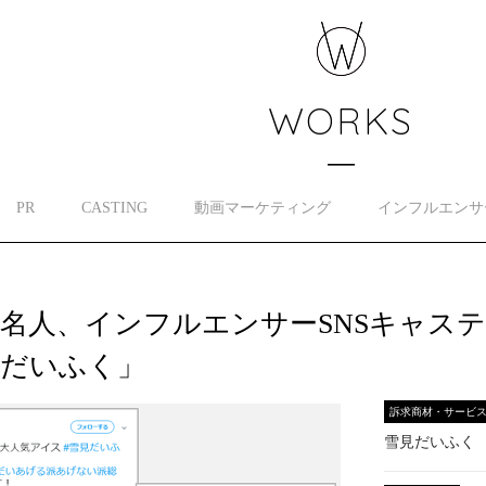
WORKS
PR
CASTING
動画マーケティング
インフルエンサ
名人、インフルエンサーSNSキャス
見だいふく」
訴求商材・サービ
雪見だいふく