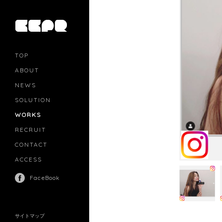
TOP
ABOUT
NEWS
SOLUTION
PR
CASTING
WORKS
MOVIE MARKETING
INFLUENCERS MARKETING
RECRUIT
MANAGEMENT
CONTACT
ACCESS
FaceBook
サイトマップ