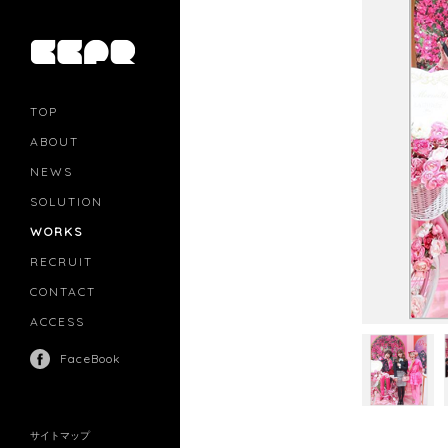
TOP
ABOUT
NEWS
SOLUTION
PR
CASTING
WORKS
MOVIE MARKETING
INFLUENCERS MARKETING
RECRUIT
MANAGEMENT
CONTACT
ACCESS
FaceBook
サイトマップ