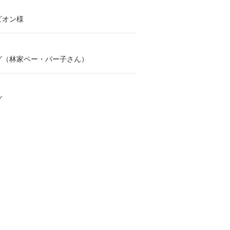
ビオン様
グ（林家ペー・パー子さん）
グ