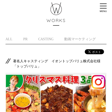
WORKS
ALL
PR
CASTING
動画マーケティング
イ
著名人キャスティング イオントップバリュ株式会社様
「トップバリュ」