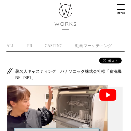
WORKS
ALL
PR
CASTING
動画マーケティング
イ
著名人キャスティング パナソニック株式会社様「食洗機
NP-TSP1」