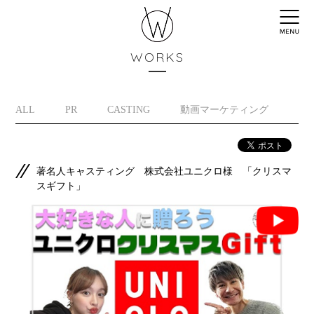
WORKS
ALL
PR
CASTING
動画マーケティング
イ
著名人キャスティング 株式会社ユニクロ様 「クリスマ
スギフト」