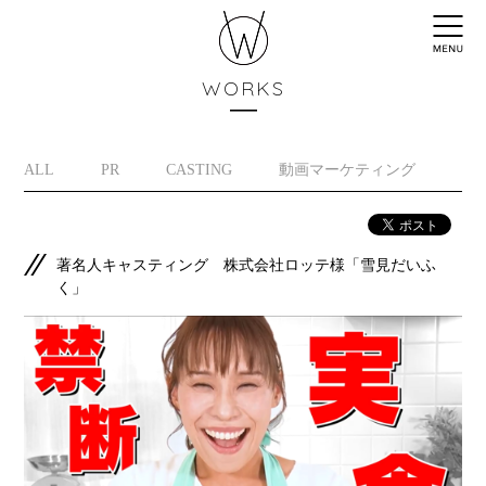
WORKS
ALL
PR
CASTING
動画マーケティング
イ
著名人キャスティング 株式会社ロッテ様「雪見だいふ
く」