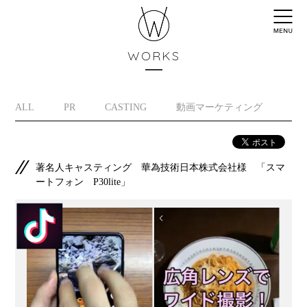
WORKS
ALL
PR
CASTING
動画マーケティング
イ
著名人キャスティング 華為技術日本株式会社様 「スマ
ートフォン P30lite」