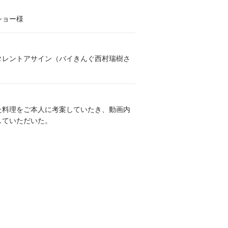
ショー様
投稿 タレントアサイン（バイきんぐ西村瑞樹さ
た料理をご本人に考案していたき、動画内
していただいた。