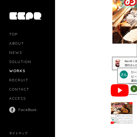
TOP
ABOUT
NEWS
SOLUTION
PR
CASTING
WORKS
MOVIE MARKETING
INFLUENCERS MARKETING
RECRUIT
MANAGEMENT
CONTACT
ACCESS
FaceBook
サイトマップ