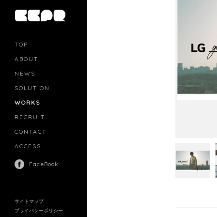
TOP
ABOUT
NEWS
SOLUTION
PR
CASTING
WORKS
MOVIE MARKETING
INFLUENCERS MARKETING
RECRUIT
MANAGEMENT
CONTACT
ACCESS
FaceBook
サイトマップ
プライバシーポリシー