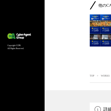
他のC
Copyright CCPR
All Rights Reserved.
TOP
>
WORKS
詳