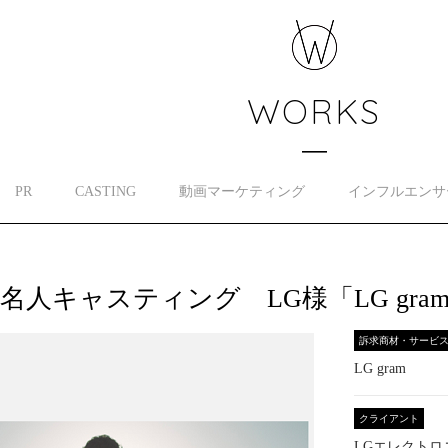
WORKS
PR
CASTING
動画マーケティング
インフルエンサ
名人キャスティング LG様「LG gra
訴求商材・サービ
LG gram
クライアント
LGエレクト