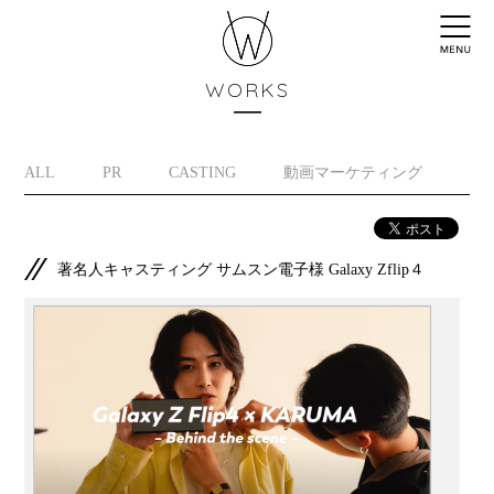
WORKS
ALL
PR
CASTING
動画マーケティング
イ
著名人キャスティング サムスン電子様 Galaxy Zflip４