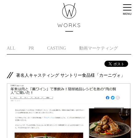
WORKS
ALL
PR
CASTING
動画マーケティング
イ
著名人キャスティング サントリー食品様「カーニヴォ」