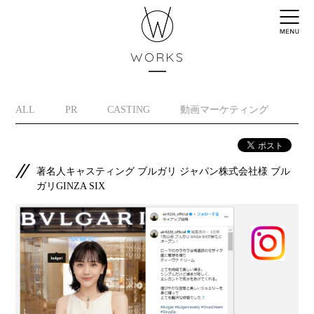
WORKS
ALL
PR
CASTING
動画マーケティング
イ
著名人キャスティング ブルガリ ジャパン株式会社様 ブル
ガリGINZA SIX