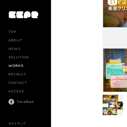
TOP
ABOUT
NEWS
SOLUTION
PR
CASTING
WORKS
MOVIE MARKETING
INFLUENCERS MARKETING
RECRUIT
MANAGEMENT
CONTACT
ACCESS
FaceBook
サイトマップ