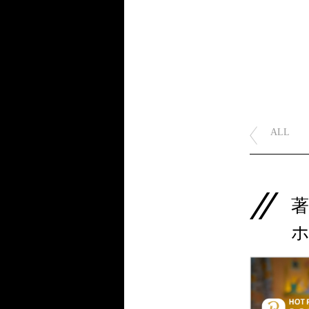
ALL
著
ホ