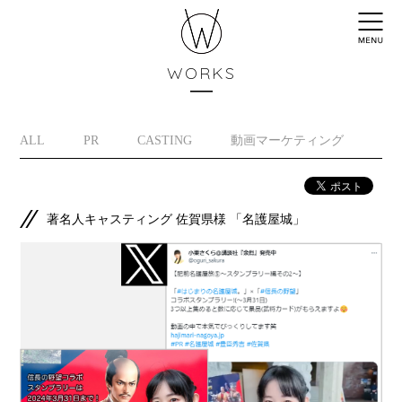
WORKS
ALL
PR
CASTING
動画マーケティング
イ
著名人キャスティング 佐賀県様 「名護屋城」