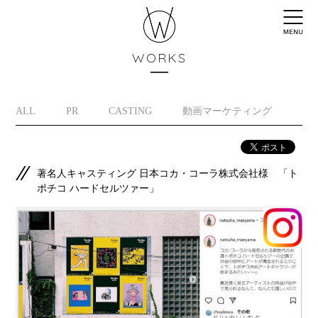
WORKS
ALL
PR
CASTING
動画マーケティング
イ
著名人キャスティング 日本コカ・コーラ株式会社様 「ト
ポチコ ハードセルツァー」