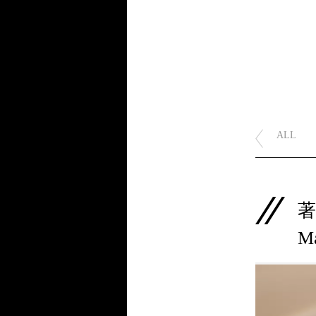
ALL
著
Ma