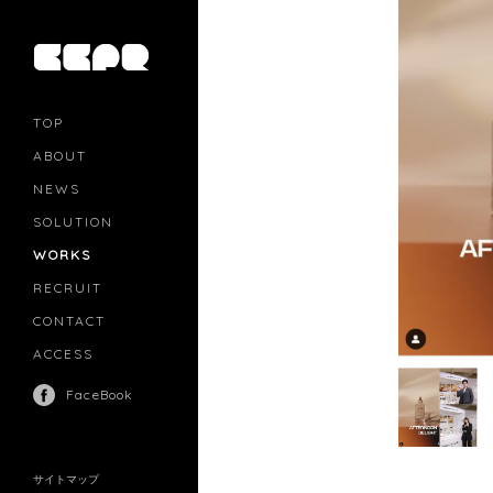
TOP
ABOUT
NEWS
SOLUTION
PR
CASTING
WORKS
MOVIE MARKETING
INFLUENCERS MARKETING
RECRUIT
MANAGEMENT
CONTACT
ACCESS
FaceBook
サイトマップ