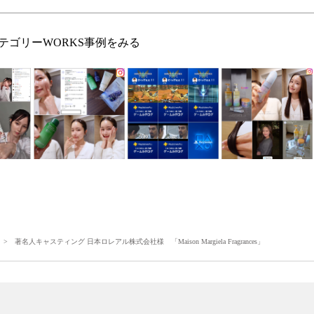
テゴリーWORKS事例をみる
> 著名人キャスティング 日本ロレアル株式会社様 「Maison Margiela Fragrances」