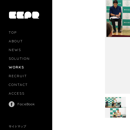
TOP
ABOUT
NEWS
SOLUTION
PR
CASTING
WORKS
MOVIE MARKETING
INFLUENCERS MARKETING
RECRUIT
MANAGEMENT
CONTACT
ACCESS
FaceBook
サイトマップ