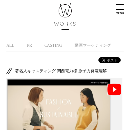
WORKS
ALL
PR
CASTING
動画マーケティング
イ
著名人キャスティング 関西電力様 原子力発電理解