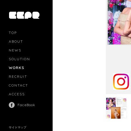
TOP
ABOUT
NEWS
SOLUTION
PR
CASTING
WORKS
MOVIE MARKETING
INFLUENCERS MARKETING
RECRUIT
MANAGEMENT
CONTACT
ACCESS
FaceBook
サイトマップ