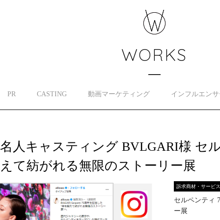
WORKS
PR
CASTING
動画マーケティング
インフルエンサ
名人キャスティング BVLGARI様 セル
超えて紡がれる無限のストーリー展
訴求商材・サービ
セルペンティ 
ー展